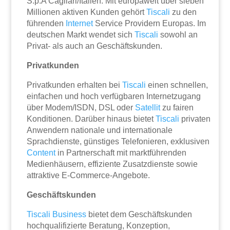
S.p.A Cagliari/Italien. Mit europaweit über sieben
Millionen aktiven Kunden gehört
Tiscali
zu den
führenden
Internet
Service Providern Europas. Im
deutschen Markt wendet sich
Tiscali
sowohl an
Privat- als auch an Geschäftskunden.
Privatkunden
Privatkunden erhalten bei
Tiscali
einen schnellen,
einfachen und hoch verfügbaren Internetzugang
über Modem/ISDN, DSL oder
Satellit
zu fairen
Konditionen. Darüber hinaus bietet
Tiscali
privaten
Anwendern nationale und internationale
Sprachdienste, günstiges Telefonieren, exklusiven
Content
in Partnerschaft mit marktführenden
Medienhäusern, effiziente Zusatzdienste sowie
attraktive E-Commerce-Angebote.
Geschäftskunden
Tiscali Business
bietet dem Geschäftskunden
hochqualifizierte Beratung, Konzeption,