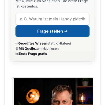
Mit Quelle zum Nachlesen. Die erste Frage
ist kostenlos.
Frage stellen →
✅
Geprüftes Wissen
statt KI-Raterei
📄
Mit Quelle
zum Nachlesen
🆓
Erste Frage gratis