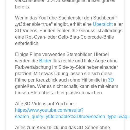
verschiedenen 3D-Darstellungstechniken gibt es
bereits.
Wer in das YouTube-Suchfenster den Suchbegriff
„yt3d:enable=true“ eingibt, erhält eine
Übersicht
aller
3D-Videos. Für den echten 3D-Genuss ist allerdings
eine Rot-Cyan- oder Gelb-Blau-Colorcode-Brille
erforderlich.
Einige Filme verwenden Stereobilder. Hierbei
werden die
Bilder
fürs rechte und linke Auge ohne
Farbverfälschung im Side-by-Side nebeneinander
platziert. Mit etwas Übung lassen sie sich diese
Filme per Kreuzblick auch ohne Hilfsmittel in
3D
genießen. Wer es nicht schafft, kann sie mit einem
Linsen-Stereobetrachter plastisch machen.
Alle 3D-Videos auf YouTube:
https://www.youtube.com/results?
search_query=yt3d:enable%3Dtrue&search_type=&aq=
Alles zum Kreuzblick und das 3D-Sehen ohne