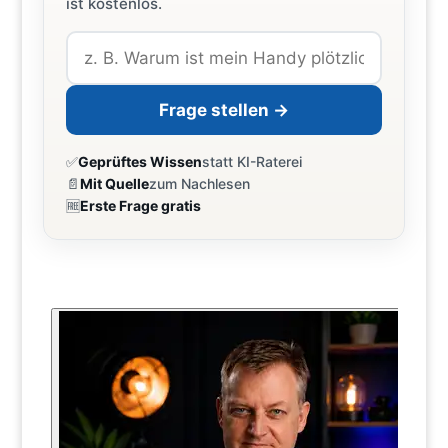
ist kostenlos.
Frage stellen →
✅
Geprüftes Wissen
statt KI-Raterei
📄
Mit Quelle
zum Nachlesen
🆓
Erste Frage gratis