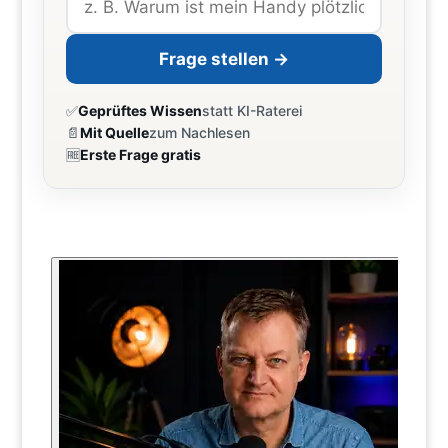
Frage stellen →
✅
Geprüftes Wissen
statt KI-Raterei
📄
Mit Quelle
zum Nachlesen
🆓
Erste Frage gratis