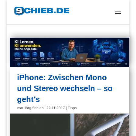
iPhone: Zwischen Mono
und Stereo wechseln – so
geht’s
von
Jörg Schieb
|
22.11.2017
|
Tipps