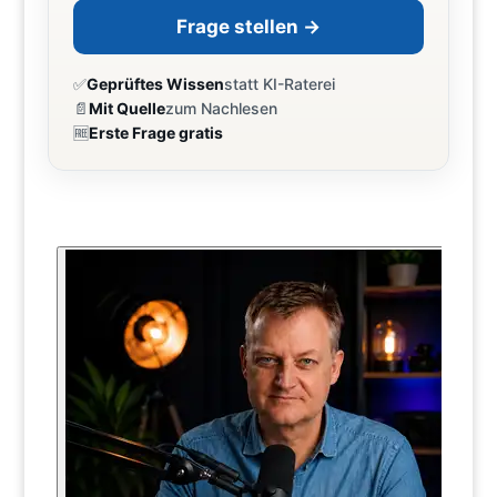
Frage stellen →
✅
Geprüftes Wissen
statt KI-Raterei
📄
Mit Quelle
zum Nachlesen
🆓
Erste Frage gratis