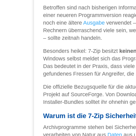
Betroffen sind nach bisherigen Informa
einer neueren Programmversion reagie
noch eine ältere
Ausgabe
verwendet – 
Rechnern überraschend viele sein, weil
– sollte zeitnah handeln.
Besonders heikel: 7-Zip besitzt
keinen
Windows selbst meldet sich das Progra
Das bedeutet in der Praxis, dass viele
gefundenes Fressen für Angreifer, die
Die offizielle Bezugsquelle für die akt
Projekt auf SourceForge. Von Download
Installer-Bundles solltet ihr ohnehin ge
Warum ist die 7-Zip Sicherhei
Archivprogramme stehen bei Sicherheit
verarbeiten von Natur aus
Daten
aus u