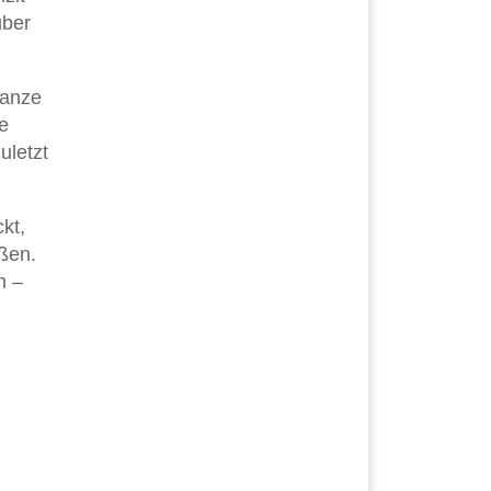
uber
ganze
e
uletzt
kt,
oßen.
n –