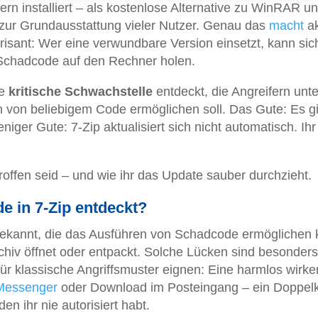
rn installiert – als kostenlose Alternative zu WinRAR u
ur Grundausstattung vieler Nutzer. Genau das
macht
ak
risant: Wer eine verwundbare Version einsetzt, kann sic
i Schadcode auf den Rechner holen.
ne
kritische Schwachstelle
entdeckt, die Angreifern unte
von beliebigem Code ermöglichen soll. Das Gute: Es gi
niger Gute: 7-Zip aktualisiert sich nicht automatisch. Ih
etroffen seid – und wie ihr das Update sauber durchzieht.
e in 7-Zip entdeckt?
 bekannt, die das Ausführen von Schadcode ermöglichen 
rchiv öffnet oder entpackt. Solche Lücken sind besonders
 für klassische Angriffsmuster eignen: Eine harmlos wirk
Messenger
oder Download im Posteingang – ein Doppelk
en ihr nie autorisiert habt.