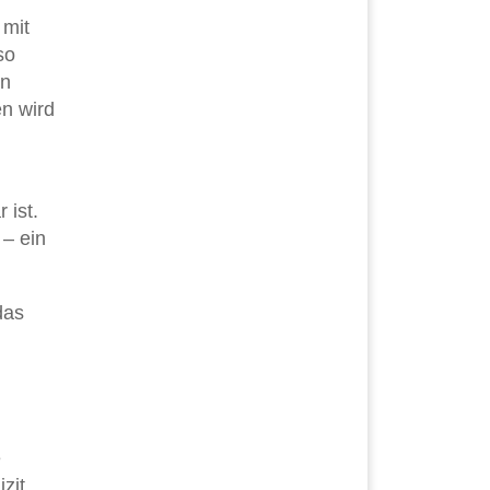
 mit
so
en
en wird
 ist.
 – ein
das
e
zit