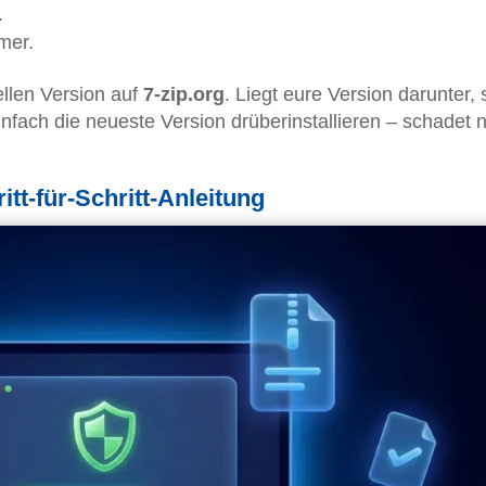
.
mer.
llen Version auf
7-zip.org
. Liegt eure Version darunter, s
Einfach die neueste Version drüberinstallieren – schadet 
itt-für-Schritt-Anleitung