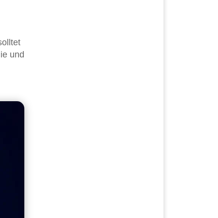
olltet
nie und