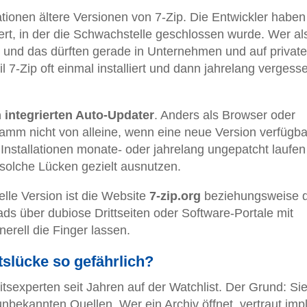
tionen ältere Versionen von 7-Zip. Die Entwickler haben
rt, in der die Schwachstelle geschlossen wurde. Wer al
und das dürften gerade in Unternehmen und auf privat
 7-Zip oft einmal installiert und dann jahrelang vergess
 integrierten Auto-Updater
. Anders als Browser oder
mm nicht von alleine, wenn eine neue Version verfügbar
 Installationen monate- oder jahrelang ungepatcht laufen
 solche Lücken gezielt ausnutzen.
uelle Version ist die Website
7-zip.org
beziehungsweise 
s über dubiose Drittseiten oder Software-Portale mit
nerell die Finger lassen.
tslücke so gefährlich?
sexperten seit Jahren auf der Watchlist. Der Grund: Si
nbekannten Quellen. Wer ein Archiv öffnet, vertraut impli