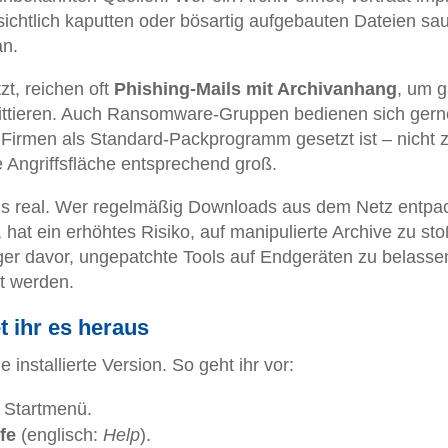
sichtlich kaputten oder bösartig aufgebauten Dateien sa
an.
zt, reichen oft
Phishing-Mails mit Archivanhang
, um 
tieren. Auch Ransomware-Gruppen bedienen sich gern
en Firmen als Standard-Packprogramm gesetzt ist – nicht z
e Angriffsfläche entsprechend groß.
alls real. Wer regelmäßig Downloads aus dem Netz entpac
hat ein erhöhtes Risiko, auf manipulierte Archive zu st
ger davor, ungepatchte Tools auf Endgeräten zu belasse
t werden.
t ihr es heraus
e installierte Version. So geht ihr vor:
 Startmenü.
lfe
(englisch:
Help
).