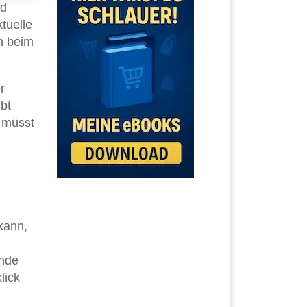
nd
tuelle
h beim
r
bt
r müsst
kann,
ende
lick