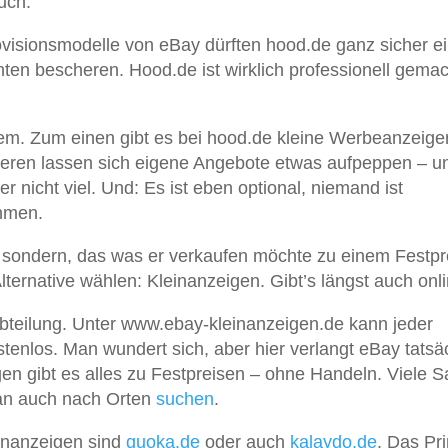
uch.
rovisionsmodelle von eBay dürften hood.de ganz sicher e
en bescheren. Hood.de ist wirklich professionell gemac
em. Zum einen gibt es bei hood.de kleine Werbeanzeige
anderen lassen sich eigene Angebote etwas aufpeppen – u
r nicht viel. Und: Es ist eben optional, niemand ist
hmen.
, sondern, das was er verkaufen möchte zu einem Festpr
lternative wählen: Kleinanzeigen. Gibt’s längst auch onli
bteilung. Unter www.ebay-kleinanzeigen.de kann jeder
tenlos. Man wundert sich, aber hier verlangt eBay tatsä
en gibt es alles zu Festpreisen – ohne Handeln. Viele 
an auch nach Orten
suchen
.
einanzeigen sind
quoka.de
oder auch
kalaydo.de
. Das Pri