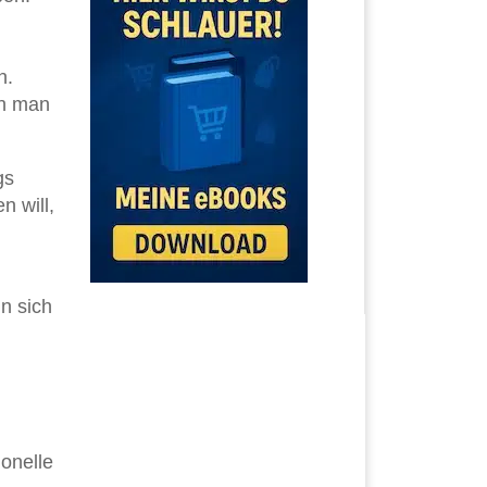
n.
nn man
gs
n will,
n sich
onelle