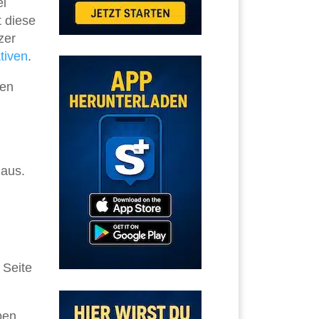
ei
t diese
zer
tiven
.
hen
haus.
 Seite
ben.