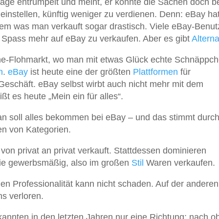
rage entrümpelt und meint, er könnte die Sachen doch b
 einstellen, künftig weniger zu verdienen. Denn: eBay ha
em was man verkauft sogar drastisch. Viele eBay-Benut
Spass mehr auf eBay zu verkaufen. Aber es gibt
Alterna
ne-Flohmarkt, wo man mit etwas Glück echte Schnäppc
n
.
eBay
ist heute eine der größten
Plattformen
für
 Geschäft. eBay selbst wirbt auch nicht mehr mit dem
ßt es heute „Mein ein für alles“.
Man soll alles bekommen bei eBay – und das stimmt durc
en von Kategorien.
 von privat an privat verkauft. Stattdessen dominieren
 die gewerbsmäßig, also im großen
Stil
Waren verkaufen.
hen Professionalität kann nicht schaden. Auf der anderen
s verloren.
annten in den letzten Jahren nur eine Richtung: nach o