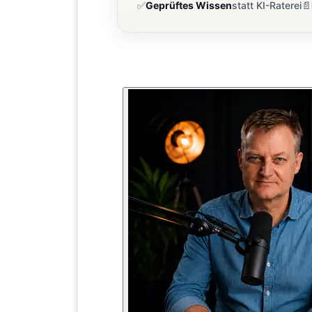
✅
Geprüftes Wissen
statt KI-Raterei
📄