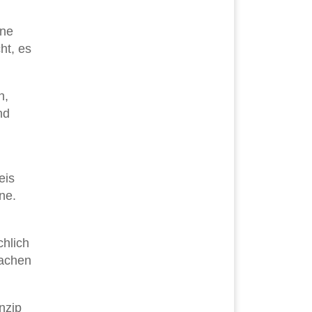
ine
ht, es
n,
nd
eis
ne.
chlich
Sachen
nzip