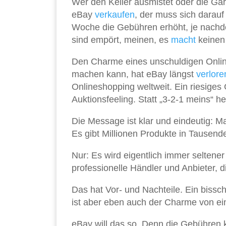
Wer den Keller ausmistet oder die Ga
eBay
verkaufen
, der muss sich darauf
Woche die Gebühren erhöht, je nachd
sind empört, meinen, es
macht
keinen 
Den Charme eines unschuldigen Onli
machen kann, hat eBay längst
verlore
Onlineshopping weltweit. Ein riesiges
Auktionsfeeling. Statt „3-2-1 meins“ hei
Die Message ist klar und eindeutig: 
Es gibt Millionen Produkte in Tausend
Nur: Es wird eigentlich immer seltener
professionelle Händler und Anbieter,
Das hat Vor- und Nachteile. Ein bissc
ist aber eben auch der Charme von ein
eBay will das so. Denn die Gebühren k