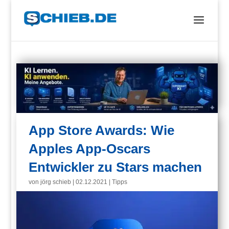
App Store Awards: Wie
Apples App-Oscars
Entwickler zu Stars machen
von
jörg schieb
|
02.12.2021
|
Tipps