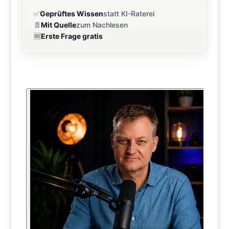
✅
Geprüftes Wissen
statt KI-Raterei
📄
Mit Quelle
zum Nachlesen
🆓
Erste Frage gratis