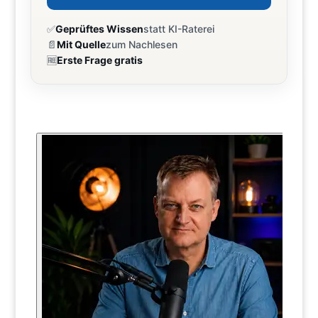
✅
Geprüftes Wissen
statt KI-Raterei
📄
Mit Quelle
zum Nachlesen
🆓
Erste Frage gratis