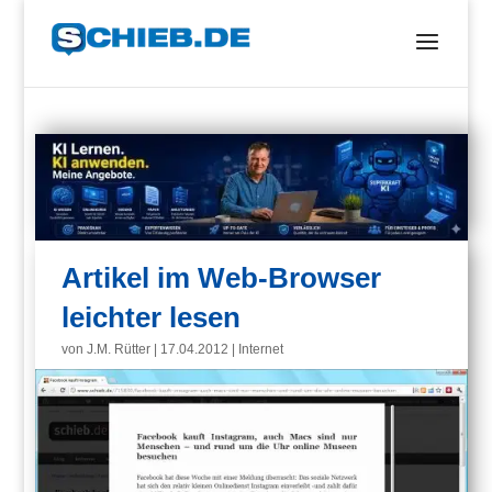
Artikel im Web-Browser
leichter lesen
von
J.M. Rütter
|
17.04.2012
|
Internet