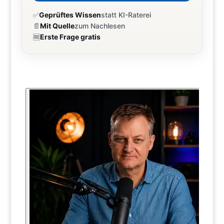
✅
Geprüftes Wissen
statt KI-Raterei
📄
Mit Quelle
zum Nachlesen
🆓
Erste Frage gratis