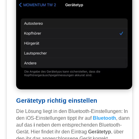
Gerätetyp richtig einstellen
Die Lösung liegt in den Bluetooth-Einstellungen: In
den iOS-Einstellungen tippt ihr auf
Bluetooth
, dann
auf das
i
neben dem entsprechenden Bluetooth-
Gerät. Hier findet ihr den Eintrag
Gerätetyp
, über
den ihr das angeschlossene Gerät korrekt