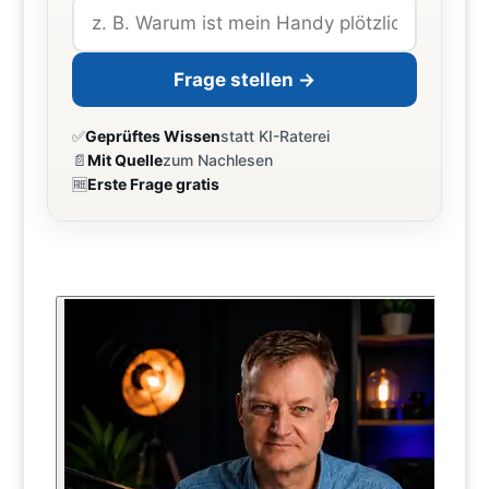
Frage stellen →
✅
Geprüftes Wissen
statt KI-Raterei
📄
Mit Quelle
zum Nachlesen
🆓
Erste Frage gratis