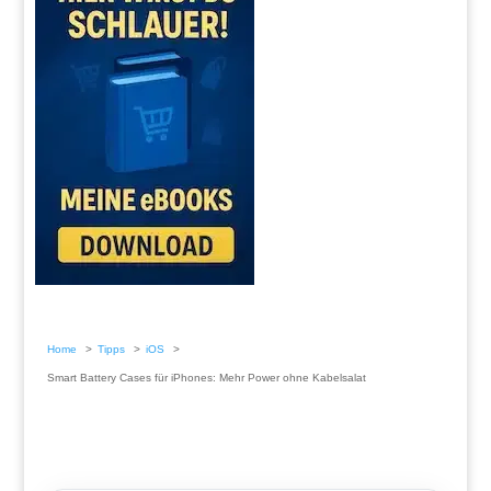
Home
Tipps
iOS
Smart Battery Cases für iPhones: Mehr Power ohne Kabelsalat