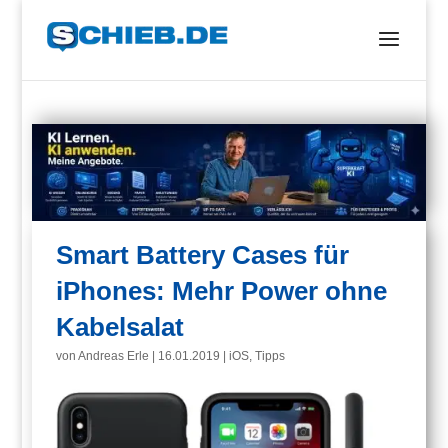
Smart Battery Cases für
iPhones: Mehr Power ohne
Kabelsalat
von
Andreas Erle
|
16.01.2019
|
iOS
,
Tipps