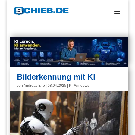
Bilderkennung mit KI
von
Andreas Erle
|
08.04.2025
|
KI
,
Windows