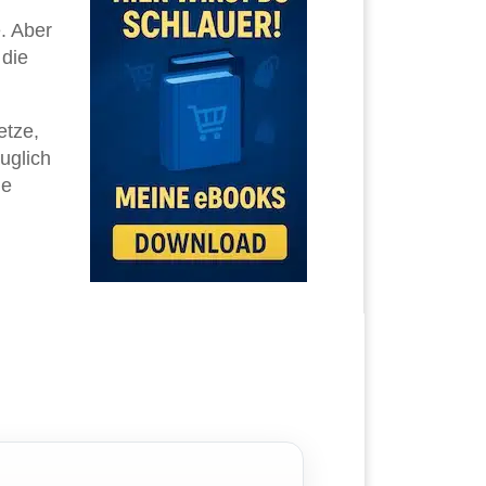
. Aber
 die
etze,
uglich
ie