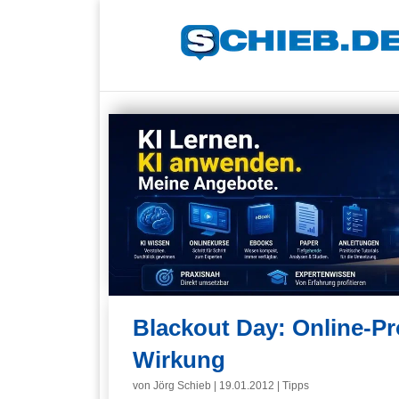
Blackout Day: Online-P
Wirkung
von
Jörg Schieb
|
19.01.2012
|
Tipps