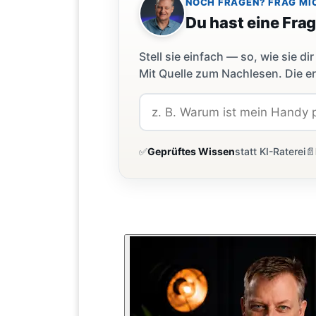
NOCH FRAGEN? FRAG MI
Du hast eine Fra
Stell sie einfach — so, wie sie 
Mit Quelle zum Nachlesen. Die er
✅
Geprüftes Wissen
statt KI-Raterei
📄