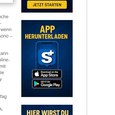
oche
-
, wenn
sono –
kann
line-
mit
die
y
 Tag
A.