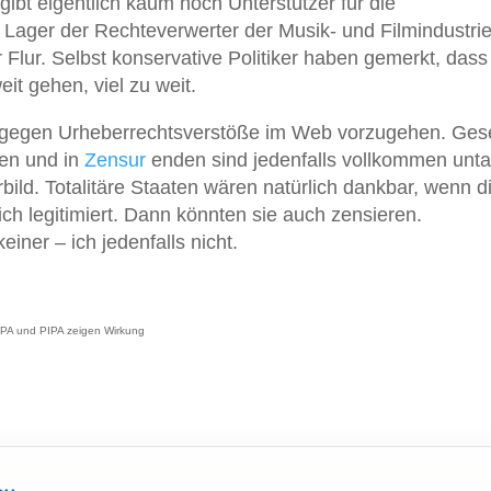
gibt eigentlich kaum noch Unterstützer für die
m Lager der Rechteverwerter der Musik- und Filmindustrie
er Flur. Selbst konservative Politiker haben gemerkt, dass
it gehen, viel zu weit.
 gegen Urheberrechtsverstöße im Web vorzugehen. Ges
sen und in
Zensur
enden sind jedenfalls vollkommen unta
ild. Totalitäre Staaten wären natürlich dankbar, wenn d
 legitimiert. Dann könnten sie auch zensieren.
iner – ich jedenfalls nicht.
OPA und PIPA zeigen Wirkung