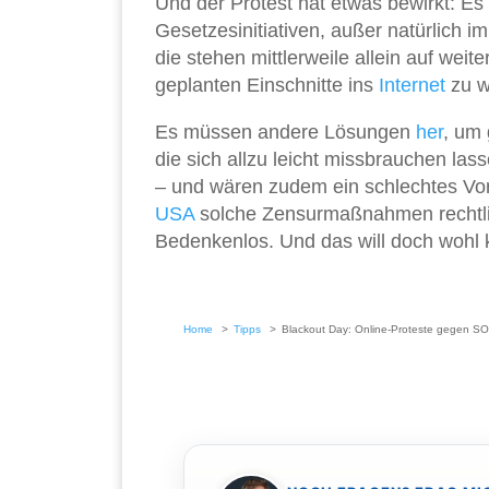
Und der Protest hat etwas bewirkt: Es 
Gesetzesinitiativen, außer natürlich i
die stehen mittlerweile allein auf weit
geplanten Einschnitte ins
Internet
zu we
Es müssen andere Lösungen
her
, um
die sich allzu leicht missbrauchen las
– und wären zudem ein schlechtes Vorb
USA
solche Zensurmaßnahmen rechtlich
Bedenkenlos. Und das will doch wohl ke
Home
Tipps
Blackout Day: Online-Proteste gegen S