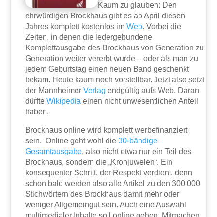
Kaum zu glauben: Den
ehrwürdigen Brockhaus gibt es ab April diesen
Jahres komplett kostenlos im
Web
. Vorbei die
Zeiten, in denen die ledergebundene
Komplettausgabe des Brockhaus von Generation zu
Generation weiter vererbt wurde – oder als man zu
jedem Geburtstag einen neuen Band geschenkt
bekam. Heute kaum noch vorstellbar. Jetzt also setzt
der Mannheimer
Verlag
endgültig aufs Web. Daran
dürfte
Wikipedia
einen nicht unwesentlichen Anteil
haben.
Brockhaus online wird komplett werbefinanziert
sein. Online geht wohl die
30-bändige
Gesamtausgabe
, also nicht etwa nur ein Teil des
Brockhaus, sondern die „Kronjuwelen“. Ein
konsequenter Schritt, der Respekt verdient, denn
schon bald werden also alle Artikel zu den 300.000
Stichwörtern des Brockhaus damit mehr oder
weniger Allgemeingut sein. Auch eine Auswahl
multimedialer Inhalte soll online gehen. Mitmachen