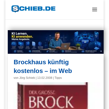
Brockhaus künftig
kostenlos – im Web
von
Jörg Schieb
|
13.02.2008
|
Tipps