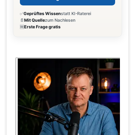
✅
Geprüftes Wissen
statt KI-Raterei
📄
Mit Quelle
zum Nachlesen
🆓
Erste Frage gratis