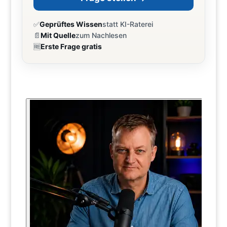
✅
Geprüftes Wissen
statt KI-Raterei
📄
Mit Quelle
zum Nachlesen
🆓
Erste Frage gratis