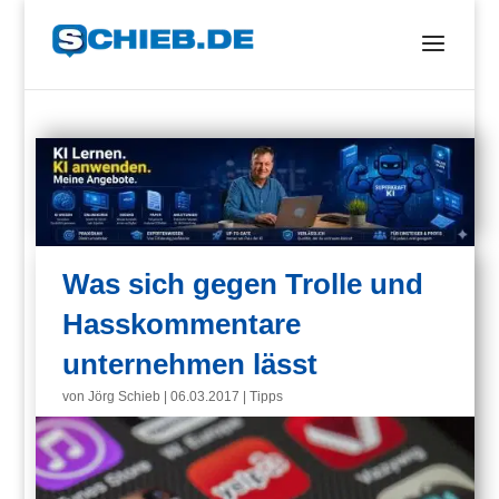
Was sich gegen Trolle und
Hasskommentare
unternehmen lässt
von
Jörg Schieb
|
06.03.2017
|
Tipps