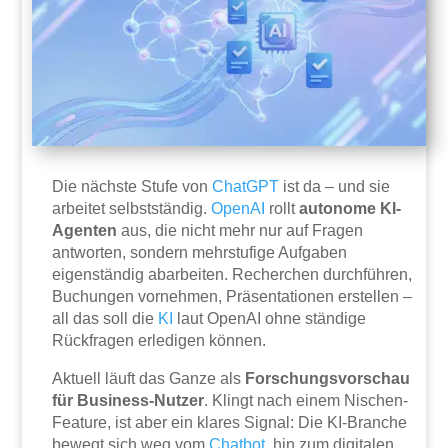
Die nächste Stufe von
ChatGPT
ist da – und sie
arbeitet selbstständig.
OpenAI
rollt
autonome KI-
Agenten
aus, die nicht mehr nur auf Fragen
antworten, sondern mehrstufige Aufgaben
eigenständig abarbeiten. Recherchen durchführen,
Buchungen vornehmen, Präsentationen erstellen –
all das soll die
KI
laut OpenAI ohne ständige
Rückfragen erledigen können.
Aktuell läuft das Ganze als
Forschungsvorschau
für Business-Nutzer
. Klingt nach einem Nischen-
Feature, ist aber ein klares Signal: Die KI-Branche
bewegt sich weg vom
Chatbot
, hin zum digitalen