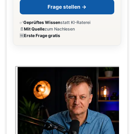
Frage stellen →
✅
Geprüftes Wissen
statt KI-Raterei
📄
Mit Quelle
zum Nachlesen
🆓
Erste Frage gratis