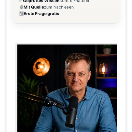
✅
Geprüftes Wissen
statt KI-Raterei
📄
Mit Quelle
zum Nachlesen
🆓
Erste Frage gratis