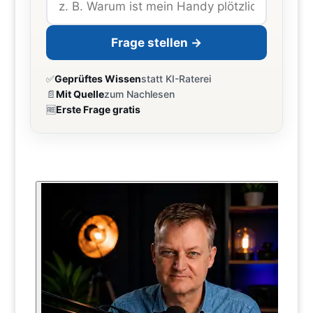
Frage stellen →
✅
Geprüftes Wissen
statt KI-Raterei
📄
Mit Quelle
zum Nachlesen
🆓
Erste Frage gratis