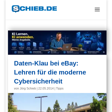
Daten-Klau bei eBay:
Lehren für die moderne
Cybersicherheit
von
Jörg Schieb
|
22.05.2014
|
Tipps