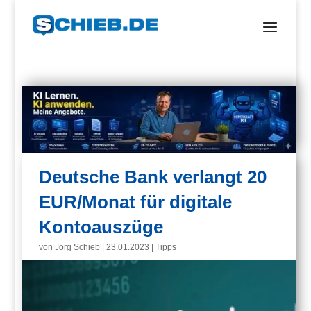
Deutsche Bank verlangt 20
EUR/Monat für digitale
Kontoauszüge
von
Jörg Schieb
|
23.01.2023
|
Tipps