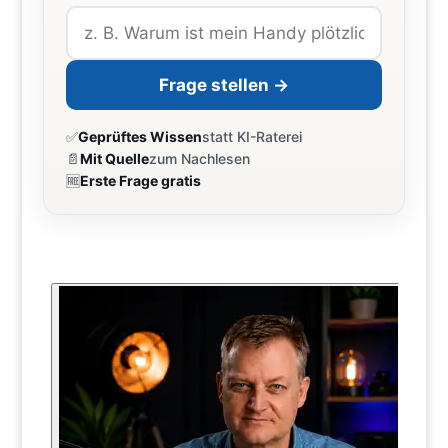
Frage stellen →
✅
Geprüftes Wissen
statt KI-Raterei
📄
Mit Quelle
zum Nachlesen
🆓
Erste Frage gratis