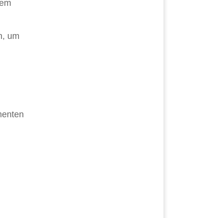
dem
n, um
n
menten