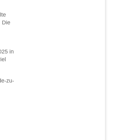
lte
 Die
025 in
iel
de-zu-