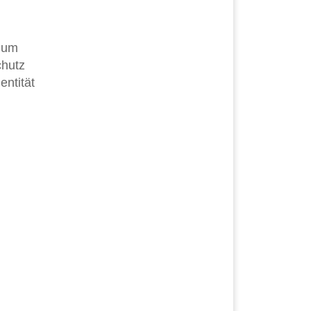
r
n um
chutz
entität