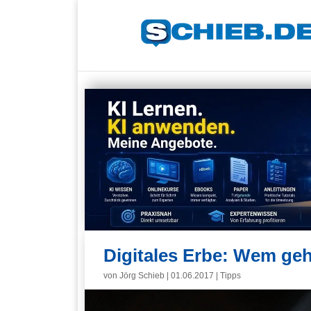
Digitales Erbe: Wem ge
von
Jörg Schieb
|
01.06.2017
|
Tipps