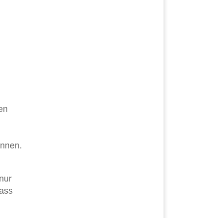
en
önnen.
nur
dass