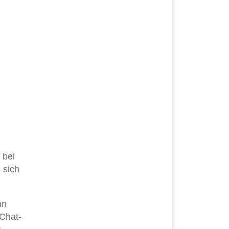
 bei
 sich
nn
 Chat-