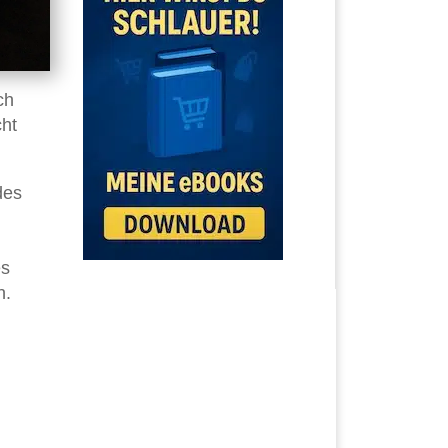
ch
ht
des
es
n.