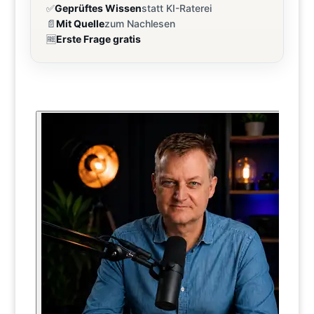
✅
Geprüftes Wissen
statt KI-Raterei
📄
Mit Quelle
zum Nachlesen
🆓
Erste Frage gratis