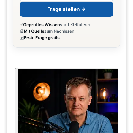
Frage stellen →
✅
Geprüftes Wissen
statt KI-Raterei
📄
Mit Quelle
zum Nachlesen
🆓
Erste Frage gratis