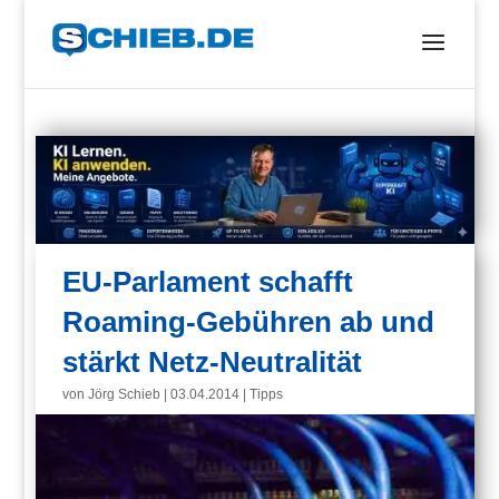
EU-Parlament schafft
Roaming-Gebühren ab und
stärkt Netz-Neutralität
von
Jörg Schieb
|
03.04.2014
|
Tipps