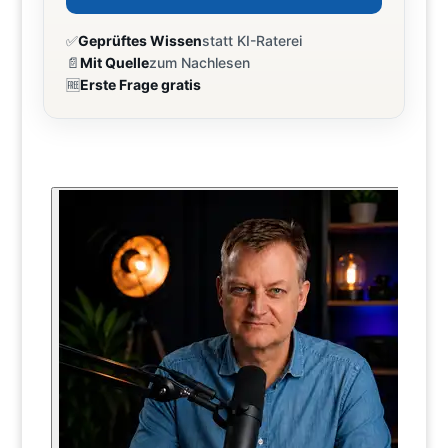
✅
Geprüftes Wissen
statt KI-Raterei
📄
Mit Quelle
zum Nachlesen
🆓
Erste Frage gratis