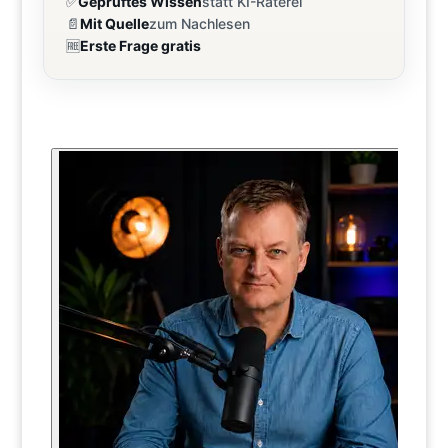
✅
Geprüftes Wissen
statt KI-Raterei
📄
Mit Quelle
zum Nachlesen
🆓
Erste Frage gratis