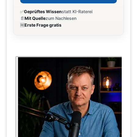
✅
Geprüftes Wissen
statt KI-Raterei
📄
Mit Quelle
zum Nachlesen
🆓
Erste Frage gratis