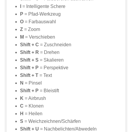
I
= Intelligente Schere
P
= Pfad-Werkzeug
O
= Farbauswahl
Z
= Zoom
M
= Verschieben
Shift + C
= Zuschneiden
Shift + R
= Drehen
Shift + S
= Skalieren
Shift + P
= Perspektive
Shift + T
= Text
N
= Pinsel
Shift + P
= Bleistift
K
= Airbrush
C
= Klonen
H
= Heilen
S
= Weichzeichnen/Schärfen
Shift + U
= Nachbelichten/Abwedeln