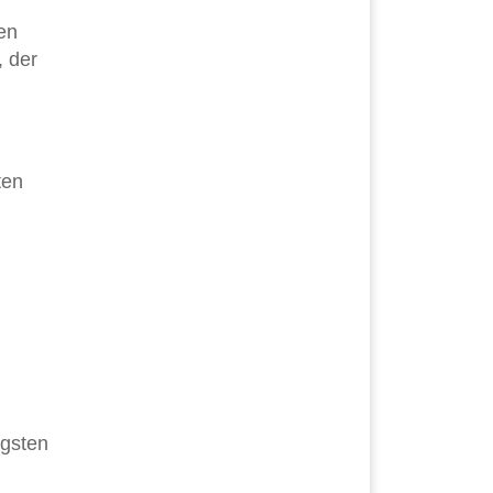
ten
, der
ten
igsten