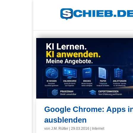
Google Chrome: Apps in 
ausblenden
von
J.M. Rütter
|
29.03.2016
|
Internet