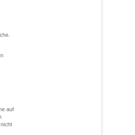
che.
en
me auf
m
nicht