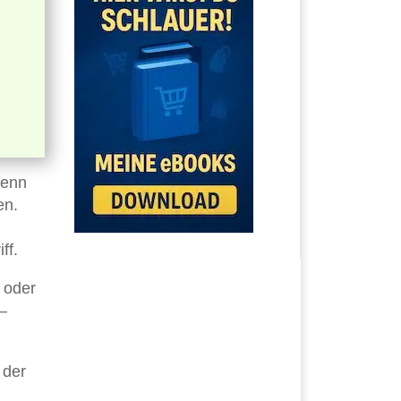
wenn
en.
ff.
 oder
 –
 der