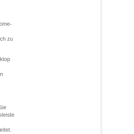
rome-
ich zu
sktop
in
Sie
sleiste
itet.