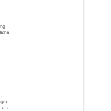
ing
liche
,
ags)
 als