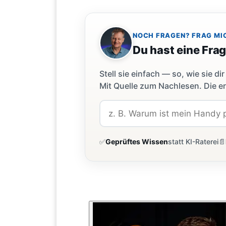
NOCH FRAGEN? FRAG MI
Du hast eine Fra
Stell sie einfach — so, wie sie 
Mit Quelle zum Nachlesen. Die er
✅
Geprüftes Wissen
statt KI-Raterei
📄