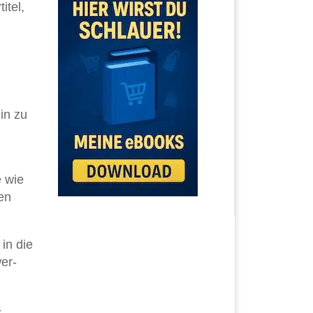
itel,
in zu
e wie
nen
in die
er-
-