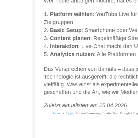
Wer heute anfangen möchte, hat es ei
Platform wählen
: YouTube Live für
Zielgruppen
Basic Setup
: Smartphone oder Web
Content planen
: Regelmäßige Str
Interaktion
: Live-Chat macht den U
Analytics nutzen
: Alle Plattformen
Das Versprechen von damals – dass je
Technologie ist ausgereift, die rechtl
vielfältig. Was einst als experimentel
geschaffen und die Art, wie wir Medie
Zuletzt aktualisiert am 25.04.2026
Home
Tipps
Live-Streaming für alle: Vom Google+ E