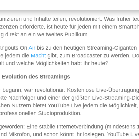
nizieren und Inhalte teilen, revolutioniert. Was früher te
zenzen erforderte, ist heute für jeden mit einem Smartp
 direkt an ein weltweites Publikum.
Hangouts On
Air
bis zu den heutigen Streaming-Giganten 
die jedem die
Macht
gibt, zum Broadcaster zu werden. D
elt und welche Möglichkeiten habt ihr heute?
e Evolution des Streamings
 begann, war revolutionär: Kostenlose Live-Übertragung
ekte Nachfolger und einer der größten Live-Streaming-Di
ichen Nutzern bietet YouTube Live jedem die Möglichkeit, 
rofessionellen Studioproduktion.
geworden: Eine stabile Internetverbindung (mindestens 
nd Mikrofon, und schon könnt ihr loslegen. YouTube Liv