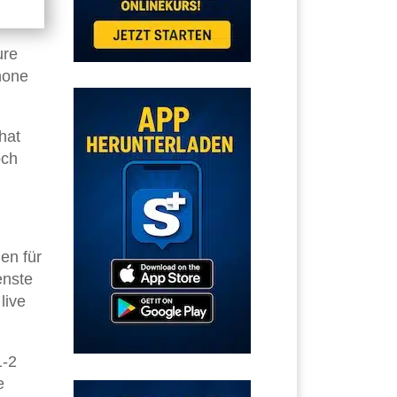
ure
hone
hat
och
en für
enste
live
1-2
e