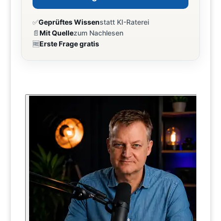
✅
Geprüftes Wissen
statt KI-Raterei
📄
Mit Quelle
zum Nachlesen
🆓
Erste Frage gratis