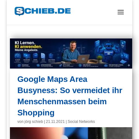
Google Maps Area
Busyness: So vermeidet ihr
Menschenmassen beim
Shopping
von
jörg schieb
|
21.11.2021
|
Social Networks