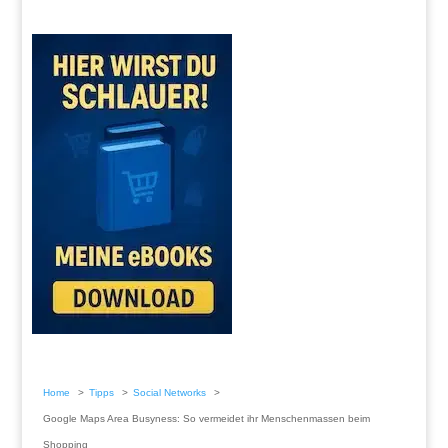
Home
Tipps
Social Networks
Google Maps Area Busyness: So vermeidet ihr Menschenmassen beim
Shopping