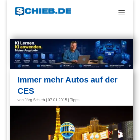
Immer mehr Autos auf der
CES
von
Jörg Schieb
|
07.01.2015
|
Tipps