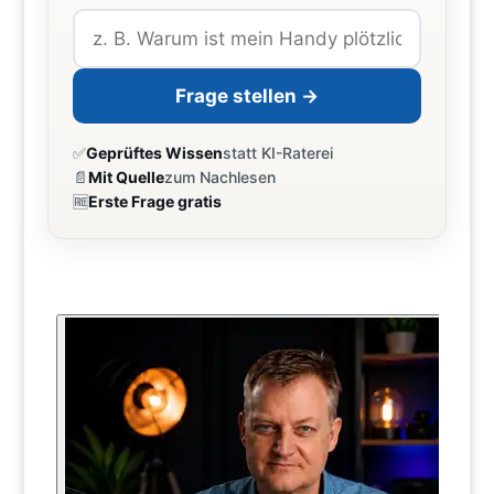
Frage stellen →
✅
Geprüftes Wissen
statt KI-Raterei
📄
Mit Quelle
zum Nachlesen
🆓
Erste Frage gratis