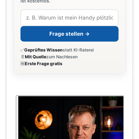
ist kostenlos.
Frage stellen →
✅
Geprüftes Wissen
statt KI-Raterei
📄
Mit Quelle
zum Nachlesen
🆓
Erste Frage gratis