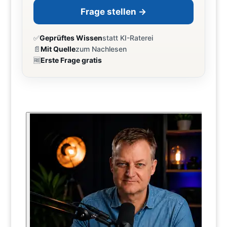
Frage stellen →
✅
Geprüftes Wissen
statt KI-Raterei
📄
Mit Quelle
zum Nachlesen
🆓
Erste Frage gratis