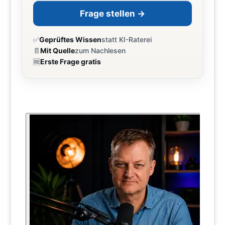
Frage stellen →
✅
Geprüftes Wissen
statt KI-Raterei
📄
Mit Quelle
zum Nachlesen
🆓
Erste Frage gratis