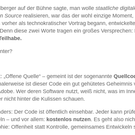
ldberger auf der Bühne sagte, man wolle
staatliche digital
en Source
realisieren, war das der wohl einzige Moment, 
s vorher als technokratischer Vortrag begann, entwickelte
 Denn diese zwei Worte tragen ein großes Versprechen:
Teilhabe.
nter?
t: „Offene Quelle“ – gemeint ist der sogenannte
Quellco
malerweise ist dieser Code ein gut gehütetes Geheimnis
dobe. Wer deren Software nutzt, weiß nicht, was im Inn
r nicht hinter die Kulissen schauen.
ders: Der Code ist öffentlich einsehbar. Jeder kann prüf
ln – und vor allem:
kostenlos nutzen
. Es geht also nich
ie: Offenheit statt Kontrolle, gemeinsames Entwickeln s