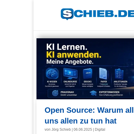
Open Source: Warum alle
uns allen zu tun hat
von
Jörg Schieb
|
06.06.2025
|
Digital