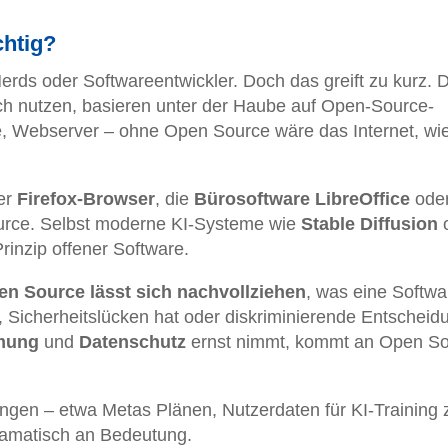
chtig?
erds oder Softwareentwickler. Doch das greift zu kurz. 
äglich nutzen, basieren unter der Haube auf Open-Source-
 Webserver – ohne Open Source wäre das Internet, wie
er
Firefox-Browser
, die
Bürosoftware LibreOffice
oder
rce. Selbst moderne KI-Systeme wie
Stable Diffusion
inzip offener Software.
en Source lässt sich nachvollziehen
, was eine Softwa
t, Sicherheitslücken hat oder diskriminierende Entschei
mmung
und
Datenschutz
ernst nimmt, kommt an Open S
ngen – etwa Metas Plänen, Nutzerdaten für KI-Training 
ramatisch an Bedeutung.