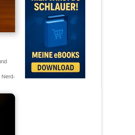
und
n Nerd-