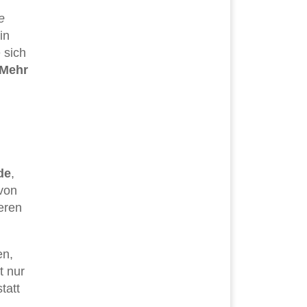
e
in
 sich
Mehr
de
,
 von
eren
en,
t nur
tatt