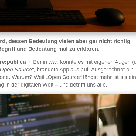
ird, dessen Bedeutung vielen aber gar nicht richtig
 Begriff und Bedeutung mal zu erklären.
re:publica
in Berlin war, konnte es mit eigenen Augen (
„Open Source“
, brandete Applaus auf. Ausgerechnet ein
horie. Warum? Weil „Open Source“ längst mehr ist als ei
in der digitalen Welt – und betrifft uns alle.