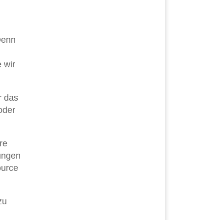
Denn
 wir
 das
oder
re
dungen
ource
zu