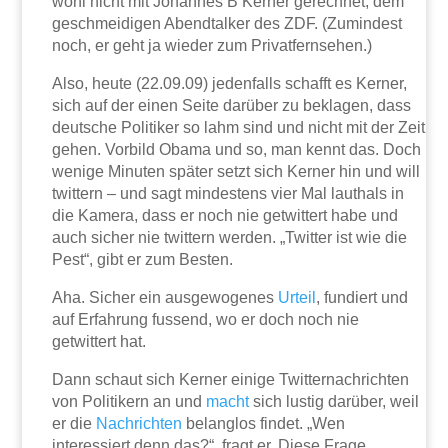
wohl nicht mit Johannes B Kerner gerechnet, dem
geschmeidigen Abendtalker des ZDF. (Zumindest
noch, er geht ja wieder zum Privatfernsehen.)
Also, heute (22.09.09) jedenfalls schafft es Kerner,
sich auf der einen Seite darüber zu beklagen, dass
deutsche Politiker so lahm sind und nicht mit der Zeit
gehen. Vorbild Obama und so, man kennt das. Doch
wenige Minuten später setzt sich Kerner hin und will
twittern – und sagt mindestens vier Mal lauthals in
die Kamera, dass er noch nie getwittert habe und
auch sicher nie twittern werden. „Twitter ist wie die
Pest“, gibt er zum Besten.
Aha. Sicher ein ausgewogenes
Urteil
, fundiert und
auf Erfahrung fussend, wo er doch noch nie
getwittert hat.
Dann schaut sich Kerner einige Twitternachrichten
von Politikern an und
macht
sich lustig darüber, weil
er die
Nachrichten
belanglos findet. „Wen
interessiert denn das?“, fragt er. Diese Frage