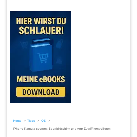
Home
Tipps
iOS
iPhone Kamera sperren: Sperrbildschirm und App-Zugriff kontrollieren