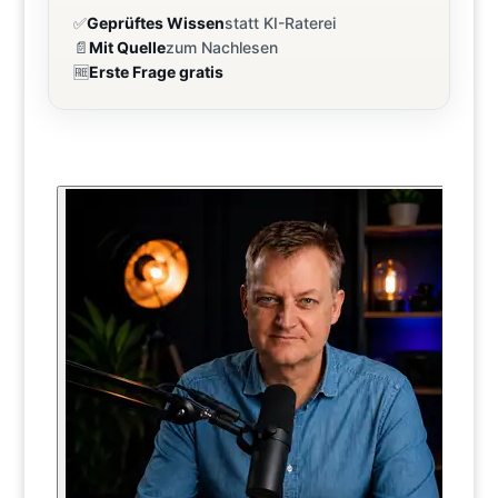
✅
Geprüftes Wissen
statt KI-Raterei
📄
Mit Quelle
zum Nachlesen
🆓
Erste Frage gratis