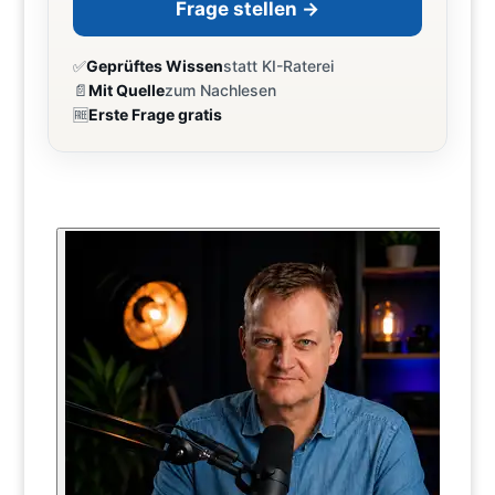
Frage stellen →
✅
Geprüftes Wissen
statt KI-Raterei
📄
Mit Quelle
zum Nachlesen
🆓
Erste Frage gratis