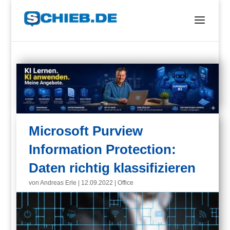
Microsoft Purview
Information Protection:
Daten richtig klassifizieren
von
Andreas Erle
|
12.09.2022
|
Office