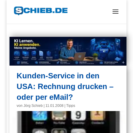
Kunden-Service in den
USA: Rechnung drucken –
oder per eMail?
von
Jörg Schieb
|
11.01.2008
|
Tipps