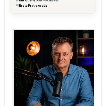
📄
Mit Quelle
zum Nachlesen
🆓
Erste Frage gratis