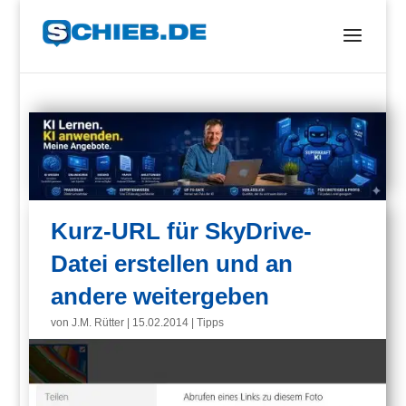
Kurz-URL für SkyDrive-
Datei erstellen und an
andere weitergeben
von
J.M. Rütter
|
15.02.2014
|
Tipps