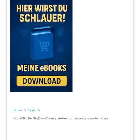
Home
Tipps
Kurz-URL für SkyDrive-Datei erstellen und an andere weitergeben