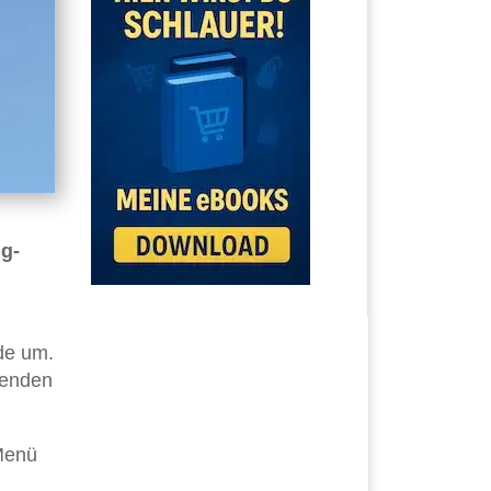
ng-
de um.
senden
 Menü