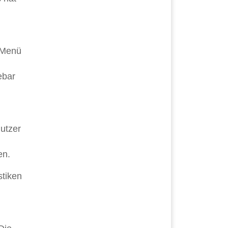
-Menü
ebar
utzer
en.
tiken