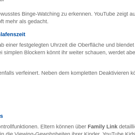
ewusstes Binge-Watching zu erkennen. YouTube zeigt a
 oft mehr als gedacht.
lafenszeit
b einer festgelegten Uhrzeit die Oberfläche und blendet
ei simplen Blockern könnt ihr weiter schauen, werdet abe
falls verfeinert. Neben dem kompletten Deaktivieren k
es
ontrollfunktionen. Eltern können über
Family Link
detailli
in die Viewing-Gewohnheiten ihrer Kinder. YouTube Kids