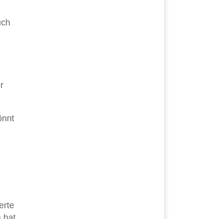
uch
r
önnt
erte
 hat