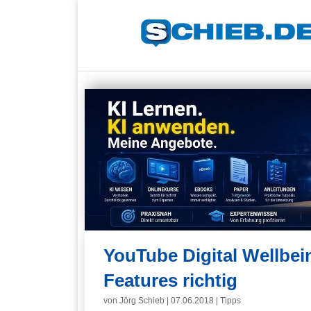
YouTube Digital Wellbei
Features richtig
von
Jörg Schieb
|
07.06.2018
|
Tipps