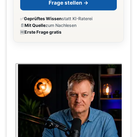
Frage stellen →
✅
Geprüftes Wissen
statt KI-Raterei
📄
Mit Quelle
zum Nachlesen
🆓
Erste Frage gratis