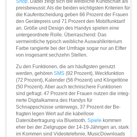
Shop
. Dabei zeigt sich die weibliche Kundschaft als
preis­bewusst: Als die beiden wichtigsten Kriterien für
die Kaufentscheidung geben 66 Pro­zent der Frauen
den Gerätepreis und 71 Prozent den Mobilfunktarif
an. Größe und De­sign des Handys spielen eine
untergeordnete Rolle. Überraschend: Das
vermeintliche typisch weibliche Auswahlkriterium
Farbe rangierte bei der Umfrage sogar nur an Elf­ter
von insgesamt sechzehn Stellen.
Zu den Funktionen, die am häufigsten genutzt
werden, gehören
SMS
(92 Prozent), Weckfunktion
(72 Prozent), Kalender (56 Prozent) und Klingeltöne
(50 Prozent). Aber auch technischere Funktionen
sind gefragt. 47 Prozent der Frauen nutzen die integ­
rierte Digitalkamera des Handys für
Schnappschüsse unterwegs, 37 Prozent der Be­
fragten legen Wert auf die kabellose
Datenübertragung via Bluetooth.
Spiele
kommen
eher bei der Zielgruppe der 14-19-Jährigen an, stark
im Kommen sind Videotelefonie, MusicDownloads